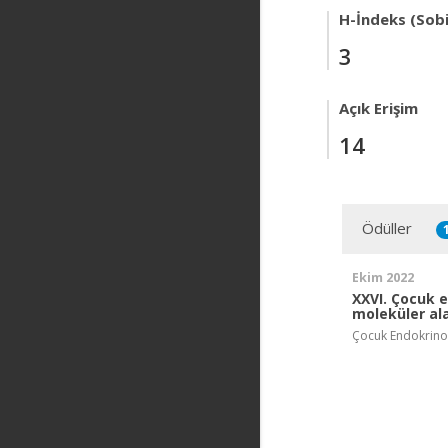
H-İndeks (Sob
3
Açık Erişim
14
Ödüller
Ekim 2022
XXVI. Çocuk 
moleküler ala
Çocuk Endokrinol