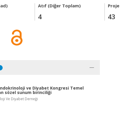
iad)
Atıf (Diğer Toplam)
Proje
4
43
1
endokrinoloji ve Diyabet Kongresi Temel
n sözel sunum birinciliği
oji Ve Diyabet Derneği