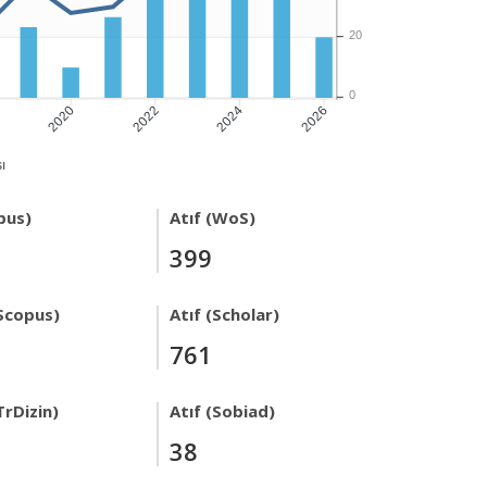
20
0
2020
2022
2024
2026
ı
pus)
Atıf (WoS)
399
Scopus)
Atıf (Scholar)
761
TrDizin)
Atıf (Sobiad)
38