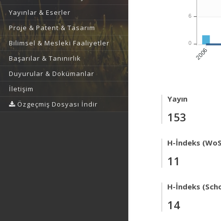
Yayınlar & Eserler
6
Proje & Patent & Tasarım
Bilimsel & Mesleki Faaliyetler
0
2006
Başarılar & Tanınırlık
Duyurular & Dokümanlar
İletişim
Yayın
Özgeçmiş Dosyası İndir
153
H-İndeks (WoS
11
H-İndeks (Scho
14