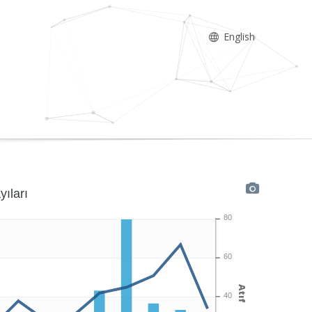
English
yıları
80
60
Atıf
40