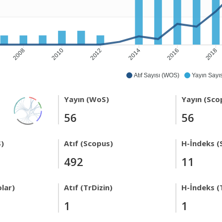
2008
2010
2012
2014
2016
2018
Atıf Sayısı (WOS)
Yayın Sayıs
Yayın (WoS)
Yayın (Sco
56
56
)
Atıf (Scopus)
H-İndeks (
492
11
lar)
Atıf (TrDizin)
H-İndeks (
1
1