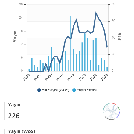
80
30
24
60
18
Yayın
Atıf
40
12
20
6
0
0
2002
2006
2010
2014
2018
2022
2026
1998
Atıf Sayısı (WOS)
Yayın Sayısı
Yayın
226
Yayın (WoS)