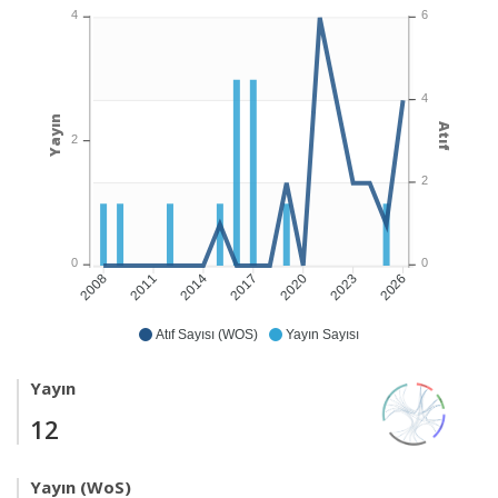
4
6
4
Yayın
Atıf
2
2
0
0
2011
2014
2017
2020
2023
2026
2008
Atıf Sayısı (WOS)
Yayın Sayısı
Yayın
12
Yayın (WoS)