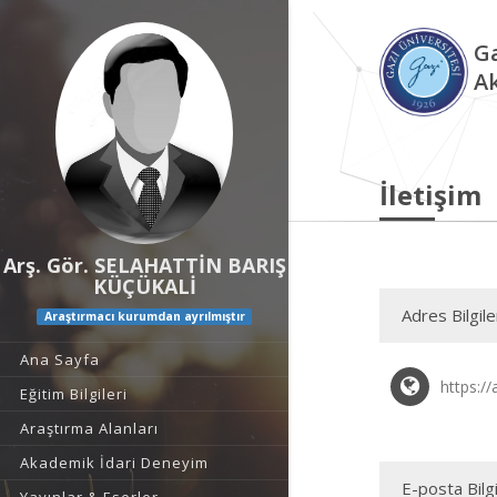
Ga
A
İletişim
Arş. Gör. SELAHATTİN BARIŞ
KÜÇÜKALİ
Adres Bilgile
Araştırmacı kurumdan ayrılmıştır
Ana Sayfa
https://
Eğitim Bilgileri
Araştırma Alanları
Akademik İdari Deneyim
E-posta Bilgi