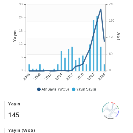
240
30
24
180
18
Yayın
Atıf
120
12
60
6
0
0
2008
2011
2014
2017
2020
2023
2026
2005
Atıf Sayısı (WOS)
Yayın Sayısı
Yayın
145
Yayın (WoS)