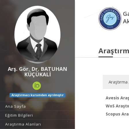
Ga
A
Araştırm
Arş. Gör. Dr. BATUHAN
KÜÇÜKALİ
Araştırma 
Araştırmacı kurumdan ayrılmıştır
Avesis Araş
WoS Araştı
Ana Sayfa
Scopus Araş
Eğitim Bilgileri
Araştırma Alanları