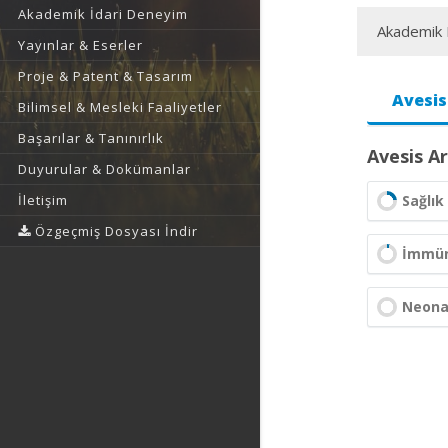
Akademik İdari Deneyim
Akademik F
Yayınlar & Eserler
Proje & Patent & Tasarım
Avesis
Bilimsel & Mesleki Faaliyetler
Başarılar & Tanınırlık
Avesis Ar
Duyurular & Dokümanlar
Sağlık 
İletişim
Özgeçmiş Dosyası İndir
İmmüno
Neonat