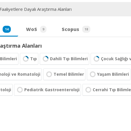
aaliyetlere Dayalı Araştırma Alanları
WoS
Scopus
14
9
18
aştırma Alanları
Bilimleri
Tıp
Dahili Tıp Bilimleri
Çocuk Sağlığı 
loji ve Romatoloji
Temel Bilimler
Yaşam Bilimleri
oloji
Pediatrik Gastroenteroloji
Cerrahi Tıp Bilimle