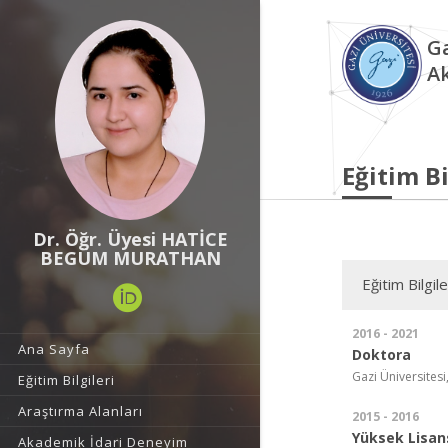
Ga
A
Eğitim Bi
Dr. Öğr. Üyesi HATİCE
BEGÜM MURATHAN
Eğitim Bilgile
2016 - 2021
Ana Sayfa
Doktora
Gazi Üniversitesi
Eğitim Bilgileri
Araştırma Alanları
2015 - 2016
Yüksek Lisan
Akademik İdari Deneyim