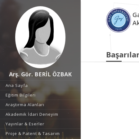
Ga
A
Başarılar
Arş. Gör. BERİL ÖZBAK
Ana Sayfa
Eğitim Bilgileri
Araştırma Alanları
Akademik İdari Deneyim
Yayınlar & Eserler
Proje & Patent & Tasarım