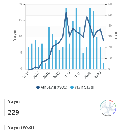
20
60
50
15
40
Yayın
Atıf
10
30
20
5
10
0
0
2007
2010
2013
2016
2019
2022
2025
2004
Atıf Sayısı (WOS)
Yayın Sayısı
Yayın
229
Yayın (WoS)