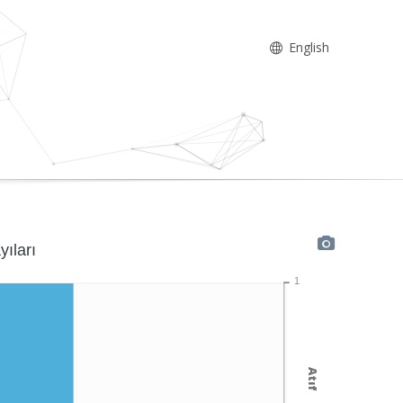
English
yıları
1
Atıf