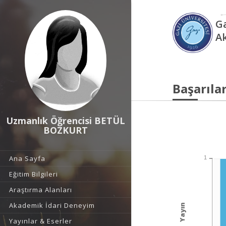
Ga
A
Başarılar
Uzmanlık Öğrencisi BETÜL
BOZKURT
Ana Sayfa
1
Eğitim Bilgileri
Araştırma Alanları
Akademik İdari Deneyim
Yayın
Yayınlar & Eserler