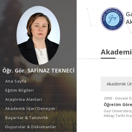
Ga
A
Akademi
Öğr. Gör. SAFİNAZ TEKNECİ
Ana Sayfa
Akademik Ün
Eğitim Bilgileri
2000 - Devam E
Araştırma Alanları
Öğretim Görev
Akademik İdari Deneyim
Gazi Üniversitesi
İnkılap Tarihi Ar
Başarılar & Tanınırlık
Duyurular & Dokümanlar