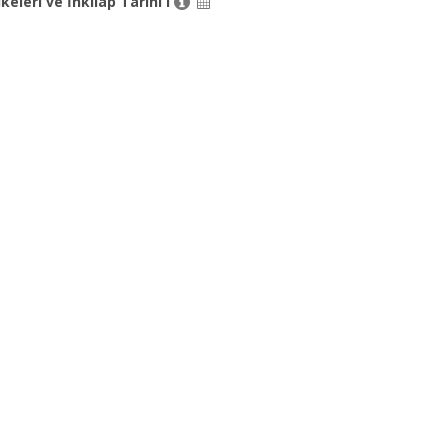
keleri ve İnkılap Tarihi I