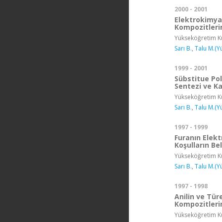
2000 - 2001
Elektrokimya
Kompozitleri
Yükseköğretim Ku
Sarı B.
,
Talu M.(Y
1999 - 2001
Sübstitue Pol
Sentezi ve K
Yükseköğretim Ku
Sarı B.
,
Talu M.(Y
1997 - 1999
Furanın Elek
Koşulların Be
Yükseköğretim Ku
Sarı B.
,
Talu M.(Y
1997 - 1998
Anilin ve Tür
Kompozitlerin
Yükseköğretim Ku