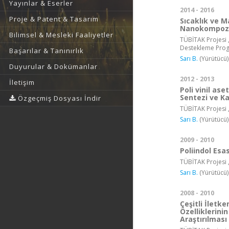
Yayınlar & Eserler
2014 - 2016
Proje & Patent & Tasarım
Sıcaklık ve M
Nanokompozit
Bilimsel & Mesleki Faaliyetler
TÜBİTAK Projesi ,
Destekleme Pro
Başarılar & Tanınırlık
Sarı B.
(Yürütücü)
Duyurular & Dokümanlar
2012 - 2013
İletişim
Poli vinil ase
Sentezi ve K
Özgeçmiş Dosyası İndir
TÜBİTAK Projesi 
Sarı B.
(Yürütücü)
2009 - 2010
Poliindol Esa
TÜBİTAK Projesi 
Sarı B.
(Yürütücü)
2008 - 2010
Çeşitli İletk
Özelliklerini
Araştırılması