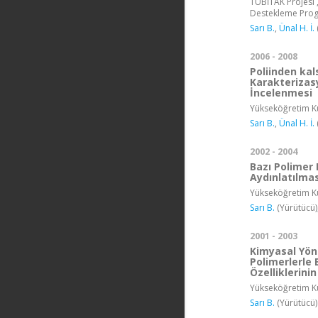
TÜBİTAK Projesi ,
Destekleme Pro
Sarı B.
,
Ünal H. İ.
2006 - 2008
Poliinden ka
Karakterizasy
İncelenmesi
Yükseköğretim Ku
Sarı B.
,
Ünal H. İ.
2002 - 2004
Bazı Polimer 
Aydınlatılmas
Yükseköğretim Ku
Sarı B.
(Yürütücü)
2001 - 2003
Kimyasal Yönt
Polimerlerle 
Özelliklerini
Yükseköğretim Ku
Sarı B.
(Yürütücü)