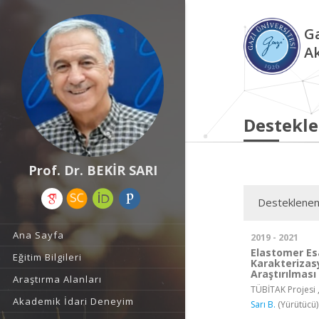
Ga
A
Destekle
Prof. Dr. BEKİR SARI
Desteklenen
Ana Sayfa
2019 - 2021
Elastomer Esa
Eğitim Bilgileri
Karakterizas
Araştırılması
Araştırma Alanları
TÜBİTAK Projesi 
Akademik İdari Deneyim
Sarı B.
(Yürütücü)