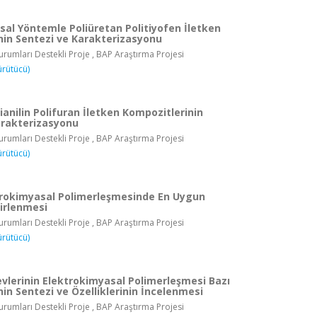
sal Yöntemle Poliüretan Politiyofen İletken
nin Sentezi ve Karakterizasyonu
rumları Destekli Proje , BAP Araştırma Projesi
ürütücü)
ianilin Polifuran İletken Kompozitlerinin
arakterizasyonu
rumları Destekli Proje , BAP Araştırma Projesi
ürütücü)
trokimyasal Polimerleşmesinde En Uygun
lirlenmesi
rumları Destekli Proje , BAP Araştırma Projesi
ürütücü)
evlerinin Elektrokimyasal Polimerleşmesi Bazı
in Sentezi ve Özelliklerinin İncelenmesi
rumları Destekli Proje , BAP Araştırma Projesi