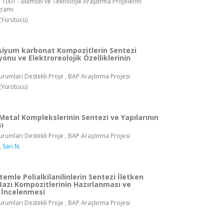
 1001 - Bilimsel ve Teknolojik Araştırma Projelerini
gramı
(Yürütücü)
lsiyum karbonat Kompozitlerin Sentezi
onu ve Elektroreolojik Özelliklerinin
rumları Destekli Proje , BAP Araştırma Projesi
(Yürütücü)
Metal Komplekslerinin Sentezi ve Yapılarının
ı
rumları Destekli Proje , BAP Araştırma Projesi
,
Sarı N.
emle Polialkilanilinlerin Sentezi İletken
Bazı Kompozitlerinin Hazırlanması ve
n İncelenmesi
rumları Destekli Proje , BAP Araştırma Projesi