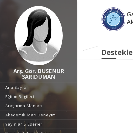
Ga
A
Destekle
Arş. Gör. BUSENUR
SARIDUMAN
Ana Sayfa
Eğitim Bilgileri
Araştırma Alanları
Akademik İdari Deneyim
Yayınlar & Eserler