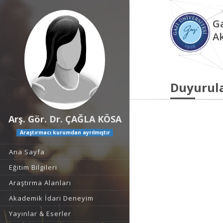
Ga
A
Duyurul
Arş. Gör. Dr. ÇAĞLA KÖSA
Araştırmacı kurumdan ayrılmıştır
Ana Sayfa
Eğitim Bilgileri
Araştırma Alanları
Akademik İdari Deneyim
Yayınlar & Eserler