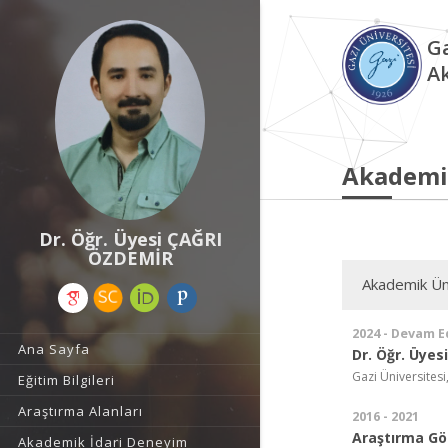
Ga
A
Akademi
Dr. Öğr. Üyesi ÇAĞRI
ÖZDEMİR
Akademik Ün
2024 - Devam E
Ana Sayfa
Dr. Öğr. Üyesi
Gazi Üniversitesi,
Eğitim Bilgileri
Araştırma Alanları
2016 - 2021
Araştırma Gör
Akademik İdari Deneyim