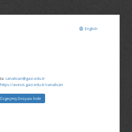
English
ta:
canalican@gazi.edu.tr
https://avesis.gazi.edu.tr/canalican
Özgeçmiş Dosyası İndir