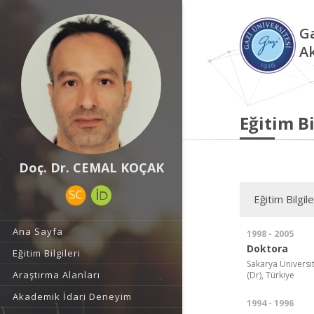
Ga
A
Eğitim Bi
Doç. Dr. CEMAL KOÇAK
Eğitim Bilgile
Ana Sayfa
1998 - 2005
Doktora
Eğitim Bilgileri
Sakarya Üniversite
Araştırma Alanları
(Dr), Türkiye
Akademik İdari Deneyim
1994 - 1996