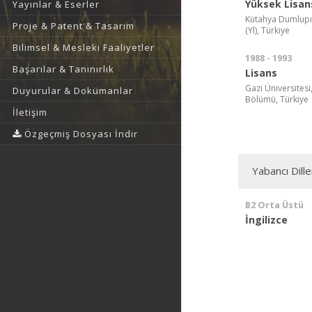
Yüksek Lisan
Yayınlar & Eserler
Kütahya Dumlupına
Proje & Patent & Tasarım
(Yl), Türkiye
Bilimsel & Mesleki Faaliyetler
1988 - 1993
Başarılar & Tanınırlık
Lisans
Gazi Üniversitesi,
Duyurular & Dokümanlar
Bölümü, Türkiye
İletişim
Özgeçmiş Dosyası İndir
Yabancı Dille
B2 Orta Üstü
İngilizce