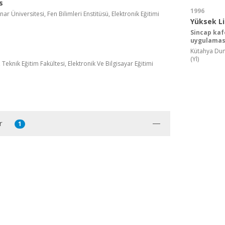
s
1996
r Üniversitesi, Fen Bilimleri Enstitüsü, Elektronik Eğitimi
Yüksek L
Sincap kaf
uygulamas
Kütahya Duml
(Yl)
 Teknik Eğitim Fakültesi, Elektronik Ve Bilgisayar Eğitimi
r
1