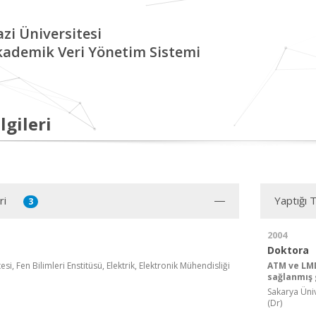
zi Üniversitesi
kademik Veri Yönetim Sistemi
lgileri
ri
Yaptığı 
3
2004
Doktora
si, Fen Bilimleri Enstitüsü, Elektrik, Elektronik Mühendisliği
ATM ve LMD
sağlanmış 
Sakarya Ünive
(Dr)