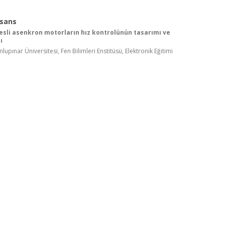
isans
esli asenkron motorların hız kontrolünün tasarımı ve
ı
upınar Üniversitesi, Fen Bilimleri Enstitüsü, Elektronik Eğitimi