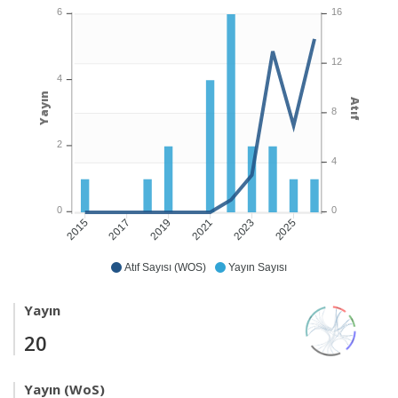
6
16
12
4
Yayın
Atıf
8
2
4
0
0
2017
2019
2021
2023
2025
2015
Atıf Sayısı (WOS)
Yayın Sayısı
Yayın
20
Yayın (WoS)