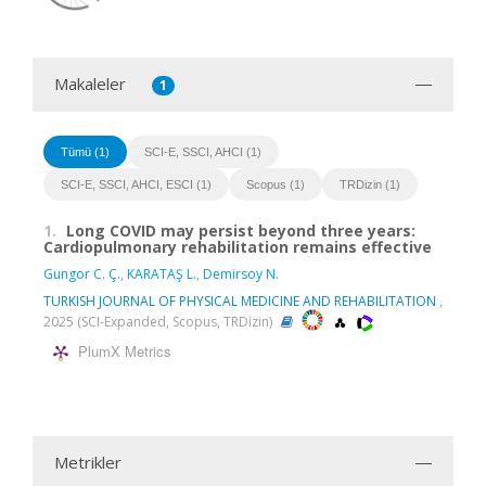
Makaleler
1
Tümü (1)
SCI-E, SSCI, AHCI (1)
SCI-E, SSCI, AHCI, ESCI (1)
Scopus (1)
TRDizin (1)
1.
Long COVID may persist beyond three years:
Cardiopulmonary rehabilitation remains effective
Gungor C. Ç.
,
KARATAŞ L.
,
Demirsoy N.
TURKISH JOURNAL OF PHYSICAL MEDICINE AND REHABILITATION
,
2025 (SCI-Expanded, Scopus, TRDizin)
PlumX Metrics
Metrikler