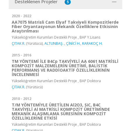
Desteklenen Projeler
5
2020 - 2022
AA7075 Matrisli Cam Elyaf Takviyeli Kompozitlerde
Fiber Oryantasyonun Mekanik Özelliklere Etkisinin
Araştırılması
Yükseköğretim Kurumları Destekli Proje , BAP Y.Lisans
ÇITAK R.
(Yürütücü),
ALTUNBAŞ .
,
ÇİNİCİ H.
,
KARAKOÇ H.
2015 - 2016
TM YÖNTEMİ İLE B4Cp TAKVİYELİ AA 6061 MATRİSLİ
KOMPOZİT MALZEMELERİN ÜRETİMİ, BALİSTİK
PERFORMANS VE RADDİOAKTİF ÖZELLİKLERİNİN
İNCELENMESİ
Yükseköğretim Kurumları Destekli Proje , BAP Doktora
ÇITAK R.
(Yürütücü)
2010 - 2012
T/M YÖNTEMİYLE ÜRETİLEN Al2O3, SiC, B4C
TAKVİYELİ Al MATRİSLİ KOMPOZİT ÜRETİMİNDE
MEKANİK ALAŞIMLAMA SÜRESİNİN KOMPOZİT
ÖZELLİKLERİNE ETKİSİ
Yükseköğretim Kurumları Destekli Proje , BAP Doktora
ÇITAK R.
(Yürütücü)