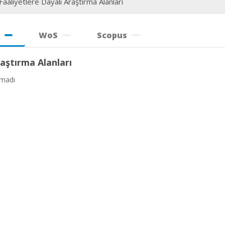
aaliyetlere Dayalı Araştırma Alanları
WoS
Scopus
aştırma Alanları
amadı