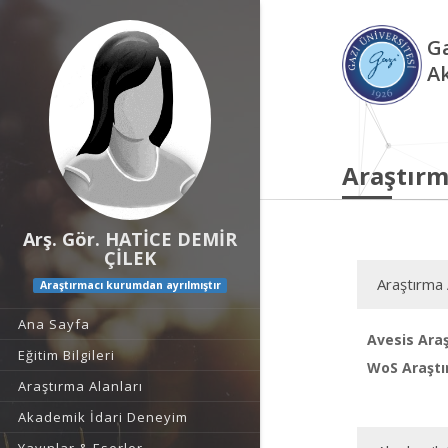
Ga
A
Araştırm
Arş. Gör. HATİCE DEMİR
ÇİLEK
Araştırma 
Araştırmacı kurumdan ayrılmıştır
Ana Sayfa
Avesis Araş
Eğitim Bilgileri
WoS Araştı
Araştırma Alanları
Akademik İdari Deneyim