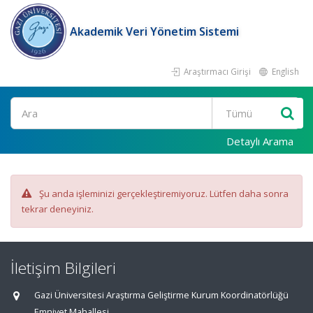
Akademik Veri Yönetim Sistemi
Araştırmacı Girişi
English
Ara
Detaylı Arama
Şu anda işleminizi gerçekleştiremiyoruz. Lütfen daha sonra
tekrar deneyiniz.
İletişim Bilgileri
Gazi Üniversitesi Araştırma Geliştirme Kurum Koordinatörlüğü
Emniyet Mahallesi