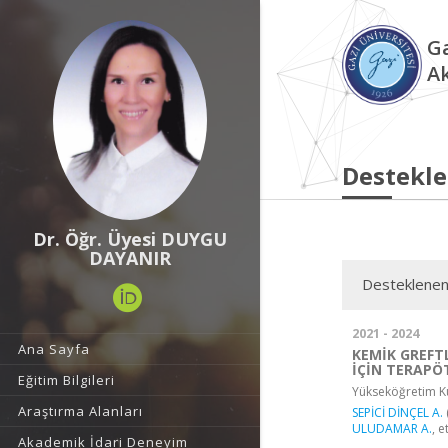
Ga
A
Destekle
Dr. Öğr. Üyesi DUYGU
DAYANIR
Desteklenen
2021 - 2024
Ana Sayfa
KEMİK GREFT
İÇİN TERAPÖ
Eğitim Bilgileri
Yükseköğretim Ku
Araştırma Alanları
SEPİCİ DİNÇEL A.
ULUDAMAR A.
, e
Akademik İdari Deneyim