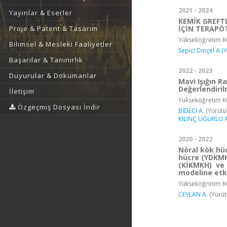
2021 - 2024
Yayınlar & Eserler
KEMİK GREFT
İÇİN TERAPÖ
Proje & Patent & Tasarım
Yükseköğretim Ku
Bilimsel & Mesleki Faaliyetler
Sepici Dinçel A.(
Başarılar & Tanınırlık
2022 - 2023
Duyurular & Dokümanlar
Mavi Işığın R
Değerlendiri
İletişim
Yükseköğretim Ku
Özgeçmiş Dosyası İndir
BİDECİ A.
(Yürütü
KILINÇ UĞURLU A
2020 - 2022
Nöral kök hü
hücre (YDKMK
(KİKMKH) ve
modeline etk
Yükseköğretim Ku
CEYLAN A.
(Yürüt