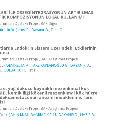
LERİ İLE OSSEOİNTEGRASYONUN ARTIRILMASI
TİK KOMPOZİSYONUN LOKAL KULLANIMI
rumları Destekli Proje , BAP Diğer
Yürütücü)
,
Şemsi R.
,
Dayanır D.
,
Ekim O.
atlarda Endokrin Sistem Üzerindeki Etkilerinin
lmesi
rumları Destekli Proje , BAP Araştırma Projesi
cü),
DEMİREL M. A.
,
TAKE KAPLANOĞLU G.
,
DAYANIR D.
,
.
,
GÜLBAHAR Ö.
, et al.
cre, yağ dokusu kaynaklı mezenkimal kök
H), kemik iliği kökenli mezenkimal kök hücre
 deksametazonun anozmi indüklenmiş fare
isi
rumları Destekli Proje , BAP Araştırma Projesi
ücü),
ŞAHİN M. M.
,
BAĞRIAÇIK E. Ü.
,
DAYANIR D.
,
HAZIR B.