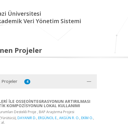
zi Üniversitesi
kademik Veri Yönetim Sistemi
nen Projeler
 Projeler
4
LERİ İLE OSSEOİNTEGRASYONUN ARTIRILMASI
TİK KOMPOZİSYONUN LOKAL KULLANIMI
rumları Destekli Proje , BAP Araştırma Projesi
(Yürütücü),
DAYANIR D.
,
ERGÜNOL E.
,
AKGÜN R. O.
,
EKİM O.
,
t al.