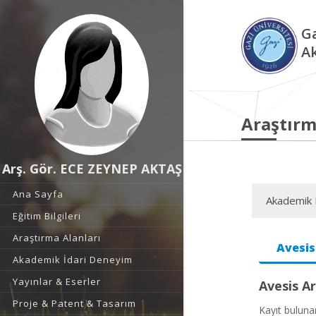
Ga
A
Araştırm
Arş. Gör. ECE ZEYNEP AKTAŞ
Ana Sayfa
Akademik F
Eğitim Bilgileri
Araştırma Alanları
Avesis
Akademik İdari Deneyim
Yayınlar & Eserler
Avesis Ar
Proje & Patent & Tasarım
Kayıt bulun