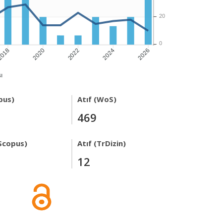
20
0
018
2020
2022
2024
2026
ı
pus)
Atıf (WoS)
469
Scopus)
Atıf (TrDizin)
12