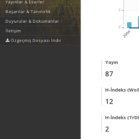
Yayınlar & Eserler
3
Başarılar & Tanınırlık
Duyurular & Dokümanlar
0
İletişim
2004
Özgeçmiş Dosyası İndir
Yayın
87
H-İndeks (WoS
12
H-İndeks (TrDi
2