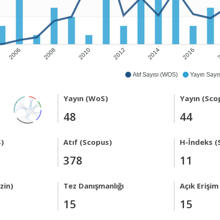
2006
2008
2010
2012
2014
2016
2
Atıf Sayısı (WOS)
Yayın Sayıs
Yayın (WoS)
Yayın (Sco
48
44
)
Atıf (Scopus)
H-İndeks (
378
11
zin)
Tez Danışmanlığı
Açık Erişim
15
15