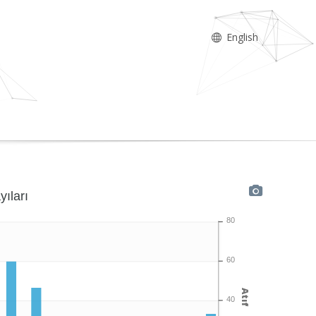
English
yıları
80
60
Atıf
40