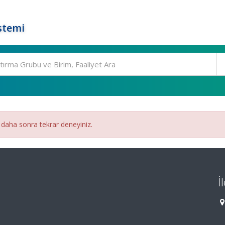
stemi
 daha sonra tekrar deneyiniz.
İ