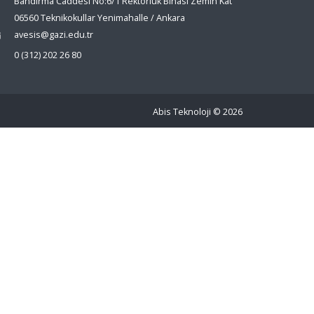
Bandırma Caddesi No:6/1 Rektörlük Binası Zemin Kat
06560 Teknikokullar Yenimahalle / Ankara
avesis@gazi.edu.tr
0 (312) 202 26 80
Abis Teknoloji
© 2026