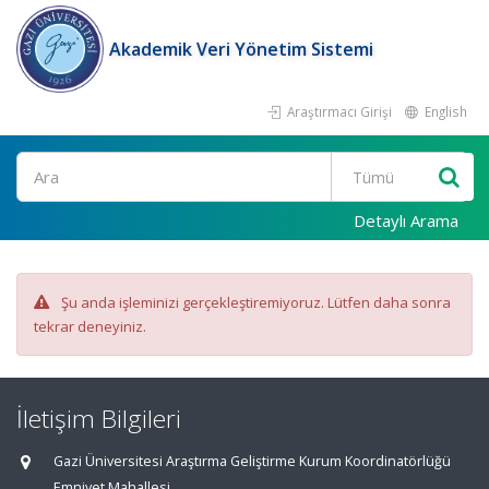
Akademik Veri Yönetim Sistemi
Araştırmacı Girişi
English
Ara
Detaylı Arama
Şu anda işleminizi gerçekleştiremiyoruz. Lütfen daha sonra
tekrar deneyiniz.
İletişim Bilgileri
Gazi Üniversitesi Araştırma Geliştirme Kurum Koordinatörlüğü
Emniyet Mahallesi