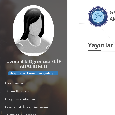
Ga
A
Yayınlar
Uzmanlık Öğrencisi ELİF
ADALIOĞLU
Araştırmacı kurumdan ayrılmıştır
Ana Sayfa
Eğitim Bilgileri
Araştırma Alanları
Akademik İdari Deneyim