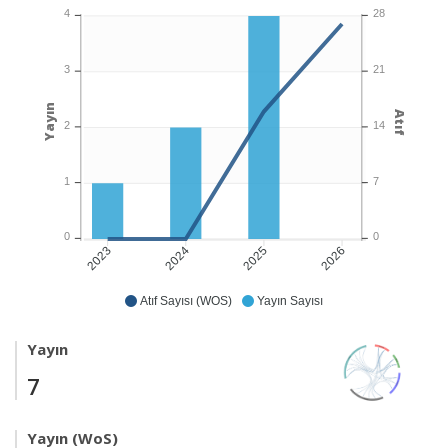
4
28
3
21
Yayın
Atıf
2
14
1
7
0
0
2024
2025
2026
2023
Atıf Sayısı (WOS)
Yayın Sayısı
Yayın
7
Yayın (WoS)