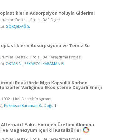
oplastiklerin Adsorpsiyon Yoluyla Giderimi
rumları Destekli Proje , BAP Diğer
ü),
GÖKÇEDAĞ S.
roplastiklerin Adsorpsiyonu ve Temiz Su
rumları Destekli Proje , BAP Araştırma Projesi
ü),
OKTAR N.
,
PEKMEZCİ KARAMAN B.
sitmali Reaktörde Mgo Kapsüllü Karbon
talizörler Varliğinda Ekosisteme Duyarli Enerji
, 1002 - Hızlı Destek Programı
ü),
Pekmezci Karaman B.
,
Doğu T.
Alternatif Yakıt Hidrojen Üretimi Alümina
l ve Magnezyum İçerikli Katalizörler
rumları Destekli Proje , BAP Araştırma Projesi