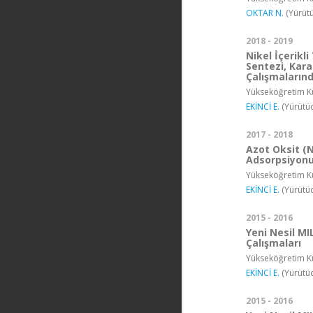
OKTAR N.
(Yürütü
2018 - 2019
Nikel İçerikl
Sentezi, Kar
Çalışmaların
Yükseköğretim Ku
EKİNCİ E.
(Yürütüc
2017 - 2018
Azot Oksit (N
Adsorpsiyonu 
Yükseköğretim Ku
EKİNCİ E.
(Yürütüc
2015 - 2016
Yeni Nesil M
Çalışmaları
Yükseköğretim Ku
EKİNCİ E.
(Yürütüc
2015 - 2016