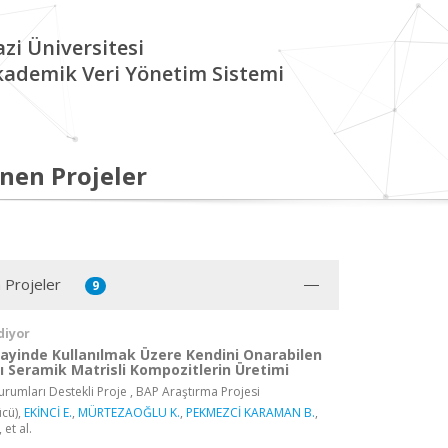
zi Üniversitesi
kademik Veri Yönetim Sistemi
nen Projeler
 Projeler
9
diyor
yinde Kullanılmak Üzere Kendini Onarabilen
ı Seramik Matrisli Kompozitlerin Üretimi
rumları Destekli Proje , BAP Araştırma Projesi
cü),
EKİNCİ E.
,
MÜRTEZAOĞLU K.
,
PEKMEZCİ KARAMAN B.
,
, et al.