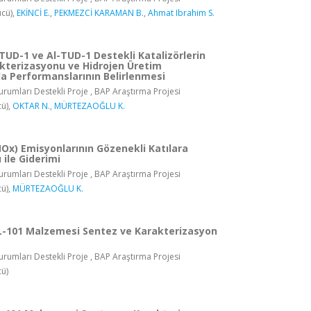
cü),
EKİNCİ E.
,
PEKMEZCİ KARAMAN B.
,
Ahmat Ibrahim S.
i TUD-1 ve Al-TUD-1 Destekli Katalizörlerin
akterizasyonu ve Hidrojen Üretim
da Performanslarının Belirlenmesi
rumları Destekli Proje , BAP Araştırma Projesi
ü),
OKTAR N.
,
MÜRTEZAOĞLU K.
Ox) Emisyonlarının Gözenekli Katılara
ile Giderimi
rumları Destekli Proje , BAP Araştırma Projesi
ü),
MÜRTEZAOĞLU K.
IL-101 Malzemesi Sentez ve Karakterizasyon
rumları Destekli Proje , BAP Araştırma Projesi
ü)