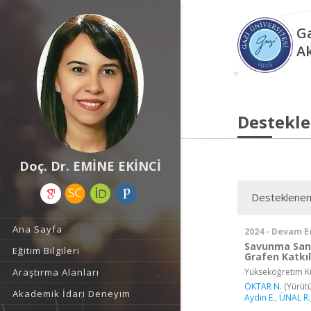
Ga
A
Destekle
Doç. Dr. EMİNE EKİNCİ
Desteklenen
Ana Sayfa
2024 - Devam E
Savunma Sana
Eğitim Bilgileri
Grafen Katkıl
Yükseköğretim Ku
Araştırma Alanları
OKTAR N.
(Yürütü
Akademik İdari Deneyim
Aydın E.
,
ÜNAL R.