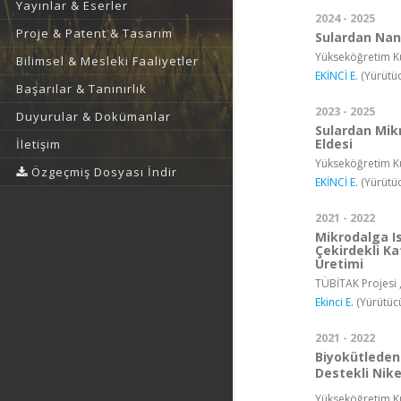
Yayınlar & Eserler
2024 - 2025
Proje & Patent & Tasarım
Sulardan Nan
Yükseköğretim Ku
Bilimsel & Mesleki Faaliyetler
EKİNCİ E.
(Yürütüc
Başarılar & Tanınırlık
2023 - 2025
Duyurular & Dokümanlar
Sulardan Mik
Eldesi
İletişim
Yükseköğretim Ku
Özgeçmiş Dosyası İndir
EKİNCİ E.
(Yürütüc
2021 - 2022
Mikrodalga I
Çekirdekli Ka
Üretimi
TÜBİTAK Projesi 
Ekinci E.
(Yürütüc
2021 - 2022
Biyokütleden 
Destekli Nike
Yükseköğretim Ku