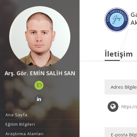
Ga
A
İletişim
Arş. Gör. EMİN SALİH SAN
Adres Bilgile
https://
Ana Sayfa
Eğitim Bilgileri
Araştırma Alanları
E-posta Bilgi