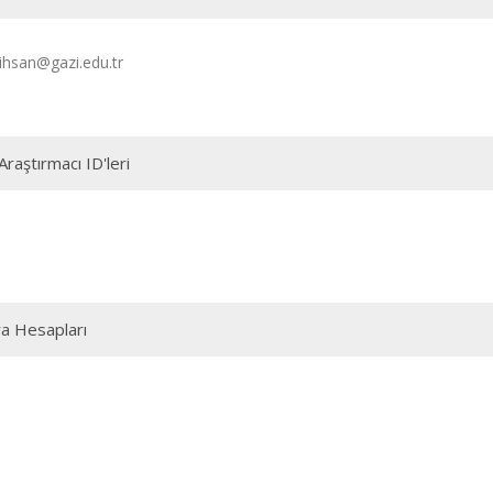
ihsan@gazi.edu.tr
Araştırmacı ID'leri
a Hesapları