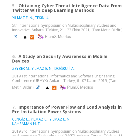
5.
Obtaining Cyber Threat Intelligence Data From
Twitter With Deep Learning Methods
YILMAZ E. N.
,
TEKİN U.
5th International Symposium on Multidisciplinary Studies and
Innovative, Ankara, Türkiye, 21 - 23 Ekim 2021, (Tam Metin Bildiri)
PlumX Metrics
6.
A Study on Security Awareness in Mobile
Devices
ZEYBEK M.
,
YILMAZ E. N.
,
DOĞRU İ. A.
2019 1st International Informatics and Software Engineering
Conference (UBMYK), Ankara, Turkey, 6 - 07 Kasım 2019, (Tam
PlumX Metrics
Metin Bildiri)
7.
Importance of Power Flow and Load Analysis in
Pre-Installation Power Systems
CENGİZ E.
,
YILMAZ C.
,
YILMAZ E. N.
,
KAHRAMAN H. T.
2019 3rd International Symposium on Multidisciplinary Studies
and Innovative Technologies (ISMSIT), Ankara, Turkey, Türkiye, 11