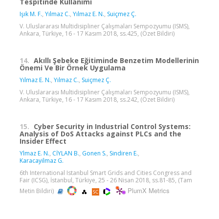
Tespitinde Kullanımı
Işık M. F.
,
Yılmaz C.
,
Yılmaz E. N.
,
Suiçmez Ç.
V. Uluslararası Multidisipliner Çalışmaları Sempozyumu (ISMS),
Ankara, Türkiye, 16 - 17 Kasım 2018, ss.425, (Özet Bildiri)
14.
Akıllı Şebeke Eğitiminde Benzetim Modellerinin
Önemi Ve Bir Örnek Uygulama
Yılmaz E. N.
,
Yılmaz C.
,
Suiçmez Ç.
V. Uluslararası Multidisipliner Çalışmaları Sempozyumu (ISMS),
Ankara, Türkiye, 16 - 17 Kasım 2018, ss.242, (Özet Bildiri)
15.
Cyber Security in Industrial Control Systems:
Analysis of DoS Attacks against PLCs and the
Insider Effect
Ylmaz E. N.
,
CİYLAN B.
,
Gonen S.
,
Sindiren E.
,
Karacayilmaz G.
6th International Istanbul Smart Grids and Cities Congress and
Fair (ICSG), İstanbul, Türkiye, 25 - 26 Nisan 2018, ss.81-85, (Tam
PlumX Metrics
Metin Bildiri)