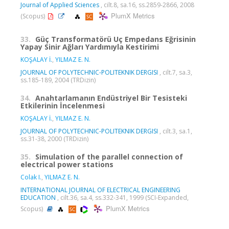
Journal of Applied Sciences
, cilt.8, sa.16, ss.2859-2866, 2008
PlumX Metrics
(Scopus)
33.
Güç Transformatörü Uç Empedans Eğrisinin
Yapay Sinir Ağları Yardımıyla Kestirimi
KOŞALAY İ.
,
YILMAZ E. N.
JOURNAL OF POLYTECHNIC-POLITEKNIK DERGISI
, cilt.7, sa.3,
ss.185-189, 2004 (TRDizin)
34.
Anahtarlamanın Endüstriyel Bir Tesisteki
Etkilerinin İncelenmesi
KOŞALAY İ.
,
YILMAZ E. N.
JOURNAL OF POLYTECHNIC-POLITEKNIK DERGISI
, cilt.3, sa.1,
ss.31-38, 2000 (TRDizin)
35.
Simulation of the parallel connection of
electrical power stations
Colak I.
,
YILMAZ E. N.
INTERNATIONAL JOURNAL OF ELECTRICAL ENGINEERING
EDUCATION
, cilt.36, sa.4, ss.332-341, 1999 (SCI-Expanded,
PlumX Metrics
Scopus)