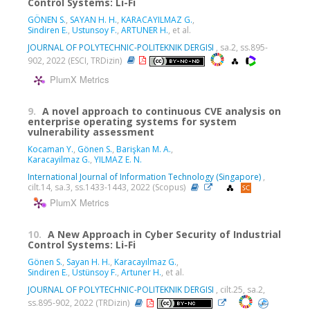
Control Systems: Li-Fi
GÖNEN S.
,
SAYAN H. H.
,
KARACAYILMAZ G.
,
Sindiren E.
,
Ustunsoy F.
,
ARTUNER H.
, et al.
JOURNAL OF POLYTECHNIC-POLITEKNIK DERGISI
, sa.2, ss.895-
902, 2022 (ESCI, TRDizin)
PlumX Metrics
9.
A novel approach to continuous CVE analysis on
enterprise operating systems for system
vulnerability assessment
Kocaman Y.
,
Gönen S.
,
Barişkan M. A.
,
Karacayilmaz G.
,
YILMAZ E. N.
International Journal of Information Technology (Singapore)
,
cilt.14, sa.3, ss.1433-1443, 2022 (Scopus)
PlumX Metrics
10.
A New Approach in Cyber Security of Industrial
Control Systems: Li-Fi
Gönen S.
,
Sayan H. H.
,
Karacayılmaz G.
,
Sindiren E.
,
Üstünsoy F.
,
Artuner H.
, et al.
JOURNAL OF POLYTECHNIC-POLITEKNIK DERGISI
, cilt.25, sa.2,
ss.895-902, 2022 (TRDizin)