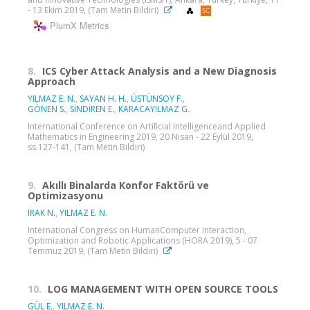
- 13 Ekim 2019, (Tam Metin Bildiri)
PlumX Metrics
8.
ICS Cyber Attack Analysis and a New Diagnosis
Approach
YILMAZ E. N.
,
SAYAN H. H.
,
ÜSTÜNSOY F.
,
GÖNEN S.
,
SİNDİREN E.
,
KARACAYILMAZ G.
International Conference on Artiﬁcial Intelligenceand Applied
Mathematics in Engineering 2019, 20 Nisan - 22 Eylül 2019,
ss.127-141, (Tam Metin Bildiri)
9.
Akıllı Binalarda Konfor Faktörü ve
Optimizasyonu
IRAK N.
,
YILMAZ E. N.
International Congress on HumanComputer Interaction,
Optimization and Robotic Applications (HORA 2019), 5 - 07
Temmuz 2019, (Tam Metin Bildiri)
10.
LOG MANAGEMENT WITH OPEN SOURCE TOOLS
GÜL E.
,
YILMAZ E. N.