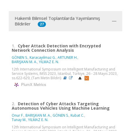
Hakemli Bilimsel Toplantılarda Yayımlanmış
Bildiriler
27
1.
Cyber Attack Detection with Encrypted
Network Connection Analysis
GÖNEN S.
,
Karacayilmaz G.
,
ARTUNER H.
,
BARIŞKAN M. A.
,
YILMAZ E. N.
12th International Symposium on Intelligent Manufacturing and
Service Systems, IMSS 2023, İstanbul, Türkiye, 26 - 28 Mayıs 2023,
ss.622-629, (Tam Metin Bildiri)
PlumX Metrics
2.
Detection of Cyber Attacks Targeting
Autonomous Vehicles Using Machine Learning
Onur F.
,
BARIŞKAN M. A.
,
GÖNEN S.
,
Kubat C.
,
Tunay M.
,
YILMAZ E. N.
12th International Symposium on Intelligent Manufacturing and