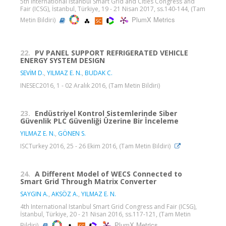
5th International Istanbul Smart Grid and Cities Congress and
Fair (ICSG), İstanbul, Türkiye, 19 - 21 Nisan 2017, ss.140-144, (Tam
PlumX Metrics
Metin Bildiri)
22.
PV PANEL SUPPORT REFRIGERATED VEHICLE
ENERGY SYSTEM DESIGN
SEVİM D.
,
YILMAZ E. N.
,
BUDAK C.
INESEC2016, 1 - 02 Aralık 2016, (Tam Metin Bildiri)
23.
Endüstriyel Kontrol Sistemlerinde Siber
Güvenlik PLC Güvenliği Üzerine Bir İnceleme
YILMAZ E. N.
,
GÖNEN S.
ISCTurkey 2016, 25 - 26 Ekim 2016, (Tam Metin Bildiri)
24.
A Different Model of WECS Connected to
Smart Grid Through Matrix Converter
SAYGIN A.
,
AKSÖZ A.
,
YILMAZ E. N.
4th International Istanbul Smart Grid Congress and Fair (ICSG),
İstanbul, Türkiye, 20 - 21 Nisan 2016, ss.117-121, (Tam Metin
PlumX Metrics
Bildiri)