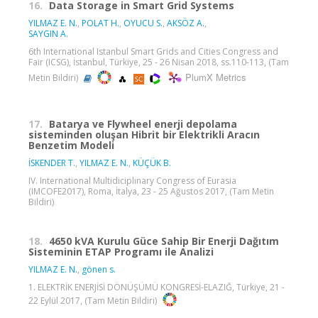
16.
Data Storage in Smart Grid Systems
YILMAZ E. N.
,
POLAT H.
,
OYUCU S.
,
AKSÖZ A.
,
SAYGIN A.
6th International Istanbul Smart Grids and Cities Congress and
Fair (ICSG), İstanbul, Türkiye, 25 - 26 Nisan 2018, ss.110-113, (Tam
PlumX Metrics
Metin Bildiri)
17.
Batarya ve Flywheel enerji depolama
sisteminden oluşan Hibrit bir Elektrikli Aracın
Benzetim Modeli
İSKENDER T.
,
YILMAZ E. N.
,
KÜÇÜK B.
IV. International Multidiciplinary Congress of Eurasia
(IMCOFE2017), Roma, İtalya, 23 - 25 Ağustos 2017, (Tam Metin
Bildiri)
18.
4650 kVA Kurulu Güce Sahip Bir Enerji Dağıtım
Sisteminin ETAP Programı ile Analizi
YILMAZ E. N.
,
gönen s.
1. ELEKTRİK ENERJİSİ DÖNÜŞÜMÜ KONGRESİ-ELAZIĞ, Türkiye, 21 -
22 Eylül 2017, (Tam Metin Bildiri)