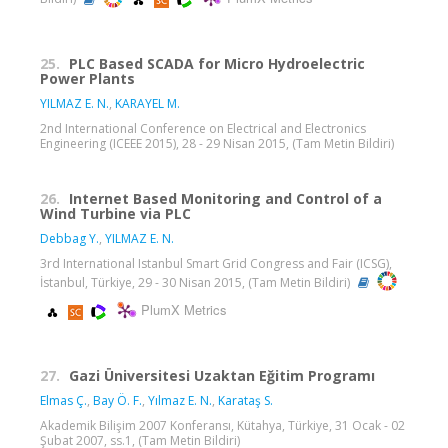
25.
PLC Based SCADA for Micro Hydroelectric
Power Plants
YILMAZ E. N.
,
KARAYEL M.
2nd International Conference on Electrical and Electronics
Engineering (ICEEE 2015), 28 - 29 Nisan 2015, (Tam Metin Bildiri)
26.
Internet Based Monitoring and Control of a
Wind Turbine via PLC
Debbag Y.
,
YILMAZ E. N.
3rd International Istanbul Smart Grid Congress and Fair (ICSG),
İstanbul, Türkiye, 29 - 30 Nisan 2015, (Tam Metin Bildiri)
PlumX Metrics
27.
Gazi Üniversitesi Uzaktan Eğitim Programı
Elmas Ç.
,
Bay Ö. F.
,
Yılmaz E. N.
,
Karataş S.
Akademik Bilişim 2007 Konferansı, Kütahya, Türkiye, 31 Ocak - 02
Şubat 2007, ss.1, (Tam Metin Bildiri)