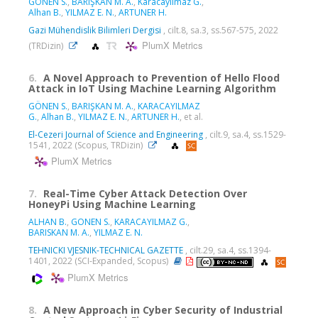
GÖNEN S.
,
BARIŞKAN M. A.
,
Karacayılmaz G.
,
Alhan B.
,
YILMAZ E. N.
,
ARTUNER H.
Gazi Mühendislik Bilimleri Dergisi
, cilt.8, sa.3, ss.567-575, 2022
PlumX Metrics
(TRDizin)
6.
A Novel Approach to Prevention of Hello Flood
Attack in IoT Using Machine Learning Algorithm
GÖNEN S.
,
BARIŞKAN M. A.
,
KARACAYILMAZ
G.
,
Alhan B.
,
YILMAZ E. N.
,
ARTUNER H.
, et al.
El-Cezeri Journal of Science and Engineering
, cilt.9, sa.4, ss.1529-
1541, 2022 (Scopus, TRDizin)
PlumX Metrics
7.
Real-Time Cyber Attack Detection Over
HoneyPi Using Machine Learning
ALHAN B.
,
GONEN S.
,
KARACAYILMAZ G.
,
BARISKAN M. A.
,
YILMAZ E. N.
TEHNICKI VJESNIK-TECHNICAL GAZETTE
, cilt.29, sa.4, ss.1394-
1401, 2022 (SCI-Expanded, Scopus)
PlumX Metrics
8.
A New Approach in Cyber Security of Industrial