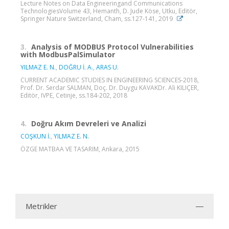
Lecture Notes on Data Engineeringand Communications
TechnologiesVolume 43, Hemanth, D. Jude Köse, Utku, Editör,
Springer Nature Switzerland, Cham, ss.127-141, 2019
3.
Analysis of MODBUS Protocol Vulnerabilities
with ModbusPalSimulator
YILMAZ E. N.
,
DOĞRU İ. A.
,
ARAS U.
CURRENT ACADEMIC STUDIES IN ENGINEERING SCIENCES-2018,
Prof. Dr. Serdar SALMAN, Doç. Dr. Duygu KAVAKDr. Ali KILIÇER,
Editör, IVPE, Cetinje, ss.184-202, 2018
4.
Doğru Akım Devreleri ve Analizi
COŞKUN İ.
,
YILMAZ E. N.
ÖZGE MATBAA VE TASARIM, Ankara, 2015
Metrikler