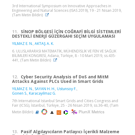
3rd International Symposium on Innovative Approaches in
Engineering and Natural Sciences (ISAS 2019), 19 - 21 Nisan 2019,
(Tam Metin Bildiri)
11.
SİNOP BÖLGESİ İÇİN COĞRAFİ BİLGİ SİSTEMLERİ
DESTEKLİ ENERJİ GÜZERGAHI SEÇİM UYGULAMASI
YILMAZ E. N.
,
AKTAŞ A. K.
6. ULUSLARARASI MATEMATİK, MÜHENDİSLİK VE FEN VE SAĞLIK
BİLİMLERİ KONGRESİ, Adana, Türkiye, 8 - 10 Mart 2019, ss.435-
441, (Tam Metin Bildiri)
12.
Cyber Security Analysis of DoS and MitM
Attacks Against PLCs Used in Smart Grids
YILMAZ E. N.
,
SAYAN H. H.
,
Ustunsoy F.
,
Gonen S.
,
Karacayilmaz G.
7th International Istanbul Smart Grids and Cities Congress and
Fair (ICSG), İstanbul, Türkiye, 25 - 26 Nisan 2019, ss.36-40, (Tam
PlumX Metrics
Metin Bildiri)
13.
Pasif Algılayıcıların Patlayıcı İçerikli Malzeme