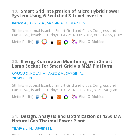
19.
Smart Grid Integration of Micro Hybrid Power
System Using 6-Switched 3-Level Inverter
Kerem A.
,
AKSÖZ A.
,
SAYGIN A.
,
YILMAZ E. N.
5th International Istanbul Smart Grid and Cities Congress and
Fair (ICSG), İstanbul, Türkiye, 19 - 21 Nisan 2017, ss.161-165, (Tam
PlumX Metrics
Metin Bildiri)
20.
Energy Consuption Monitoring with Smart
Lamp Socket for Smart Grid via M2M Platform
OYUCU S.
,
POLAT H.
,
AKSÖZ A.
,
SAYGIN A.
,
YILMAZ E. N.
5th International Istanbul Smart Grid and Cities Congress and
Fair (ICSG), İstanbul, Türkiye, 19 - 21 Nisan 2017, ss.80-84, (Tam
PlumX Metrics
Metin Bildiri)
21.
Design, Analysis and Optimization of 1350 MW
Natural Gas Thermal Power Plant
YILMAZ E. N.
,
Bayunes B.