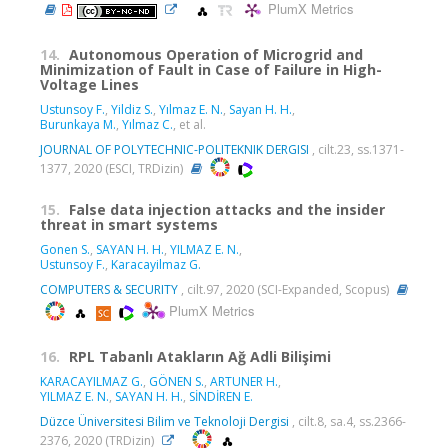
PlumX Metrics
14.
Autonomous Operation of Microgrid and
Minimization of Fault in Case of Failure in High-
Voltage Lines
Ustunsoy F.
,
Yildiz S.
,
Yılmaz E. N.
,
Sayan H. H.
,
Burunkaya M.
,
Yılmaz C.
, et al.
JOURNAL OF POLYTECHNIC-POLITEKNIK DERGISI
, cilt.23, ss.1371-
1377, 2020 (ESCI, TRDizin)
15.
False data injection attacks and the insider
threat in smart systems
Gonen S.
,
SAYAN H. H.
,
YILMAZ E. N.
,
Ustunsoy F.
,
Karacayilmaz G.
COMPUTERS & SECURITY
, cilt.97, 2020 (SCI-Expanded, Scopus)
PlumX Metrics
16.
RPL Tabanlı Atakların Ağ Adli Bilişimi
KARACAYILMAZ G.
,
GÖNEN S.
,
ARTUNER H.
,
YILMAZ E. N.
,
SAYAN H. H.
,
SİNDİREN E.
Düzce Üniversitesi Bilim ve Teknoloji Dergisi
, cilt.8, sa.4, ss.2366-
2376, 2020 (TRDizin)