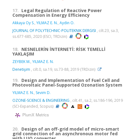
17.
Legal Regulation of Reactive Power
Compensation in Energy Efficiency
Akkaya Oy S.
,
YILMAZ E. N.
,
Aydin O.
JOURNAL OF POLYTECHNIC-POLITEKNIK DERGISI
, cilt.23, sa.3,
ss.677-685, 2020 (ESCI, TRDizin)
18.
NESNELERİN İNTERNETİ: RİSK TEMELLİ
YAKLAŞIM
ZEYBEK M.
,
YILMAZ E. N.
Denetişim
, cilt.0, sa.19, ss.73-88, 2019 (TRDizin)
19.
Design and Implementation of Fuel Cell and
Photovoltaic Panel-Supported Ozonation System
YILMAZ E. N.
,
Sevim D.
OZONE-SCIENCE & ENGINEERING
, cilt.41, sa.2, ss.186-196, 2019
(SCI-Expanded, Scopus)
PlumX Metrics
20.
Design of an off-grid model of micro-smart
grid connection of an asynchronous motor fed
with LUO converter