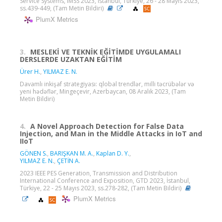
Service Systems, IMSS 2023, İstanbul, Türkiye, 26 - 28 Mayıs 2023,
ss.439-449, (Tam Metin Bildiri)
PlumX Metrics
3.
MESLEKİ VE TEKNİK EĞİTİMDE UYGULAMALI
DERSLERDE UZAKTAN EĞİTİM
Ürer H.
,
YILMAZ E. N.
Davamlı inkişaf strategiyası: qlobal trendlər, milli təcrübələr və
yeni hədəflər, Mingeçevir, Azerbaycan, 08 Aralık 2023, (Tam
Metin Bildiri)
4.
A Novel Approach Detection for False Data
Injection, and Man in the Middle Attacks in IoT and
IIoT
GÖNEN S.
,
BARIŞKAN M. A.
,
Kaplan D. Y.
,
YILMAZ E. N.
,
ÇETİN A.
2023 IEEE PES Generation, Transmission and Distribution
International Conference and Exposition, GTD 2023, İstanbul,
Türkiye, 22 - 25 Mayıs 2023, ss.278-282, (Tam Metin Bildiri)
PlumX Metrics