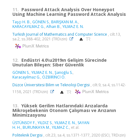
11.
Password Attack Analysis Over Honeypot
Using Machine Learning Password Attack Analysis
Taşçı H. B.
,
GÖNEN S.
,
BARIŞKAN M. A.
,
KARACAYILMAZ G.
,
Alhan B.
,
YILMAZ E. N.
Turkish Journal of Mathematics and Computer Science
, cilt.13,
sa.2, ss.388-402, 2021 (TRDizin)
PlumX Metrics
12.
Endüstri 4.0\u2019ın Gelişim Sürecinde
Unutulan Bileşen: Siber Güvenlik
GÖNEN S.
,
YILMAZ E. N.
,
Şanoğlu S.
,
Karacayılmaz G.
,
ÖZBİRİNCİ Ö.
Düzce Üniversitesi Bilim ve Teknoloji Dergisi
, cilt.9, sa.4, ss.1142-
PlumX Metrics
1158, 2021 (TRDizin)
13.
Yüksek Gerilim Hatlarındaki Arızalarda
Mikroşebekenin Otonom Çalışması ve Arızanın
Minimizasyonu
ÜSTÜNSOY F.
,
YILDIZ S.
,
YILMAZ E. N.
,
SAYAN
H. H.
,
BURUNKAYA M.
,
YILMAZ C.
, et al.
Politeknik Dergisi
, cilt.23, sa.4, ss.1371-1377, 2020 (ESCI, TRDizin)