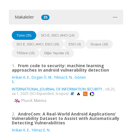
Makaleler
35
Tümü (35)
SCI-E, SSCI, AHCI (14)
SCI-E, SSCI, AHCI, ESCI (18)
ESCI (4)
Scopus (18)
TRDizin (15)
Diğer Yayınlar (3)
1.
From code to security: machine learning
approaches in android vulnerability detection
Arikan K. E.
,
Dogan Ö. M.
,
Yılmaz E. N.
,
Gönen
S.
INTERNATIONAL JOURNAL OF INFORMATION SECURITY
, cilt.25,
sa.1, 2025 (SCI-Expanded, Scopus)
PlumX Metrics
2.
AndroCom: A Real-World Android Applications’
Vulnerability Dataset to Assist with Automatically
Detecting Vulnerabilities
Arikan K. E.
,
Yılmaz E. N.