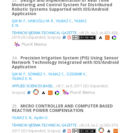
23.
Design and Implementation of Real Time
Monitoring and Control System for Distributed
Robotic Systems Supported with IOS/Android
Application
IŞIK M. F.
,
HABOĞLU M. R.
,
YILMAZ C.
,
YILMAZ
E. N.
TEHNICKI VJESNIK-TECHNICAL GAZETTE
, cilt.25, sa.2, ss.423-428,
2018 (SCI-Expanded, Scopus)
PlumX Metrics
24.
Precision Irrigation System (PIS) Using Sensor
Network Technology Integrated with IOS/Android
Application
IŞIK M. F.
,
SÖNMEZ Y.
,
YILMAZ C.
,
ÖZDEMİR V.
,
YILMAZ E. N.
APPLIED SCIENCES-BASEL
, cilt.7, sa.9, 2017 (SCI-Expanded,
PlumX Metrics
Scopus)
25.
MICRO CONTROLLER AND COMPUTER BASED
REACTIVE POWER COMPENSATION
YILMAZ E. N.
,
Aydin O.
TEHNICKI VJESNIK-TECHNICAL GAZETTE
, cilt.24, sa.2, ss.363-370,
2017 (SCI-Expanded, Scopus)