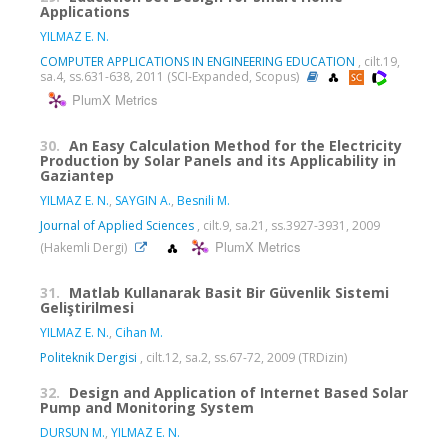
Applications
YILMAZ E. N.
COMPUTER APPLICATIONS IN ENGINEERING EDUCATION
, cilt.19,
sa.4, ss.631-638, 2011 (SCI-Expanded, Scopus)
PlumX Metrics
30.
An Easy Calculation Method for the Electricity
Production by Solar Panels and its Applicability in
Gaziantep
YILMAZ E. N.
,
SAYGIN A.
,
Besnili M.
Journal of Applied Sciences
, cilt.9, sa.21, ss.3927-3931, 2009
PlumX Metrics
(Hakemli Dergi)
31.
Matlab Kullanarak Basit Bir Güvenlik Sistemi
Geliştirilmesi
YILMAZ E. N.
,
Cihan M.
Politeknik Dergisi
, cilt.12, sa.2, ss.67-72, 2009 (TRDizin)
32.
Design and Application of Internet Based Solar
Pump and Monitoring System
DURSUN M.
,
YILMAZ E. N.