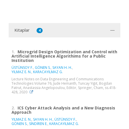
Kitaplar
4
1.
Microgrid Design Optimization and Control with
Artificial Intelligence Algorithims for a Public
Institution
ÜSTÜNSOY F.
,
GÖNEN S.
,
SAYAN H. H.
,
YILMAZ E. N.
,
KARACAYILMAZ G.
Lecture Notes on Data Engineering and Communications
Technologies Volume 76, Jude Hemanth, Tuncay Yiğit, Bogdan
Patrut, Anastassia Angelopoulou, Editör, Springer, Cham, ss.418-
428, 2020
2.
ICS Cyber Attack Analysis and a New Diagnosis
Approach
YILMAZ E. N.
,
SAYAN H. H.
,
ÜSTÜNSOY F.
,
GÖNEN S.
,
SİNDİREN E.
,
KARACAYILMAZ G.