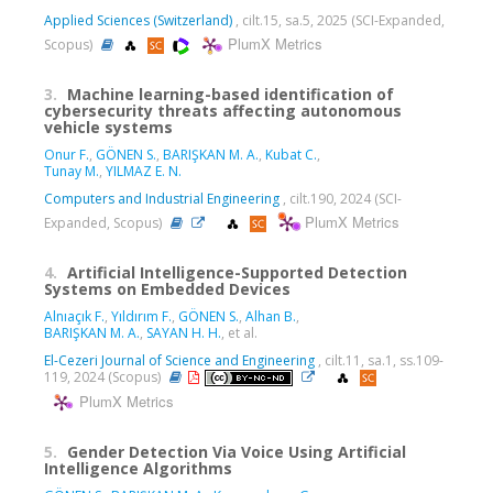
Applied Sciences (Switzerland)
, cilt.15, sa.5, 2025 (SCI-Expanded,
PlumX Metrics
Scopus)
3.
Machine learning-based identification of
cybersecurity threats affecting autonomous
vehicle systems
Onur F.
,
GÖNEN S.
,
BARIŞKAN M. A.
,
Kubat C.
,
Tunay M.
,
YILMAZ E. N.
Computers and Industrial Engineering
, cilt.190, 2024 (SCI-
PlumX Metrics
Expanded, Scopus)
4.
Artificial Intelligence-Supported Detection
Systems on Embedded Devices
Alnıaçık F.
,
Yıldırım F.
,
GÖNEN S.
,
Alhan B.
,
BARIŞKAN M. A.
,
SAYAN H. H.
, et al.
El-Cezeri Journal of Science and Engineering
, cilt.11, sa.1, ss.109-
119, 2024 (Scopus)
PlumX Metrics
5.
Gender Detection Via Voice Using Artificial
Intelligence Algorithms