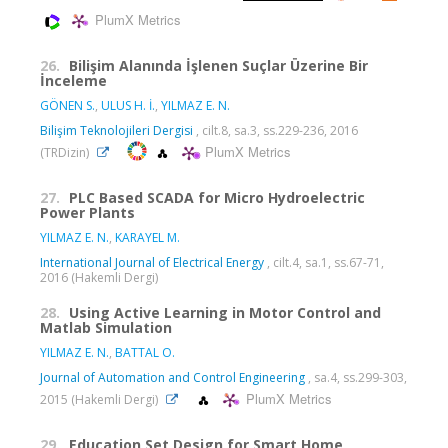
PlumX Metrics
26.
Bilişim Alanında İşlenen Suçlar Üzerine Bir
İnceleme
GÖNEN S.
,
ULUS H. İ.
,
YILMAZ E. N.
Bilişim Teknolojileri Dergisi
, cilt.8, sa.3, ss.229-236, 2016
PlumX Metrics
(TRDizin)
27.
PLC Based SCADA for Micro Hydroelectric
Power Plants
YILMAZ E. N.
,
KARAYEL M.
International Journal of Electrical Energy
, cilt.4, sa.1, ss.67-71,
2016 (Hakemli Dergi)
28.
Using Active Learning in Motor Control and
Matlab Simulation
YILMAZ E. N.
,
BATTAL O.
Journal of Automation and Control Engineering
, sa.4, ss.299-303,
PlumX Metrics
2015 (Hakemli Dergi)
29.
Education Set Design for Smart Home