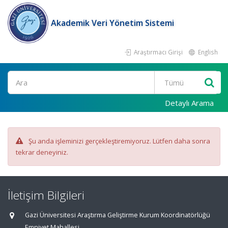
Akademik Veri Yönetim Sistemi
Araştırmacı Girişi
English
Ara
Detaylı Arama
Şu anda işleminizi gerçekleştiremiyoruz. Lütfen daha sonra
tekrar deneyiniz.
İletişim Bilgileri
Gazi Üniversitesi Araştırma Geliştirme Kurum Koordinatörlüğü
Emniyet Mahallesi