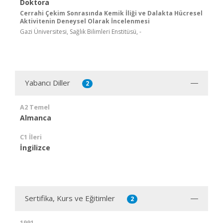
Doktora
Cerrahi Çekim Sonrasında Kemik İliği ve Dalakta Hücresel
Aktivitenin Deneysel Olarak İncelenmesi
Gazi Üniversitesi, Sağlık Bilimleri Enstitüsü, -
Yabancı Diller
2
A2 Temel
Almanca
C1 İleri
İngilizce
Sertifika, Kurs ve Eğitimler
2
1991