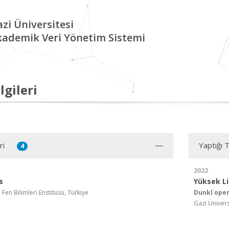
zi Üniversitesi
kademik Veri Yönetim Sistemi
lgileri
ri
Yaptığı 
4
2022
s
Yüksek L
 Fen Bilimleri Enstitüsü, Türkiye
Dunkl oper
Gazi Üniversi