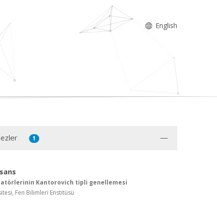
English
Tezler
1
isans
atörlerinin Kantorovich tipli genellemesi
tesi, Fen Bilimleri Enstitüsü