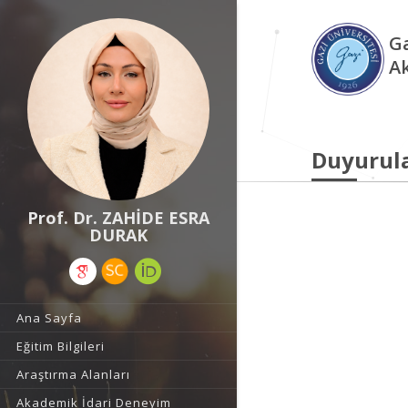
Ga
A
Duyurul
Prof. Dr. ZAHİDE ESRA
DURAK
Ana Sayfa
Eğitim Bilgileri
Araştırma Alanları
Akademik İdari Deneyim