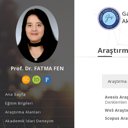
Ga
A
Araştırm
Prof. Dr. FATMA FEN
Araştırma 
Ana Sayfa
Avesis Araş
Denklemleri
Eğitim Bilgileri
WoS Araştı
Araştırma Alanları
Scopus Araş
Akademik İdari Deneyim