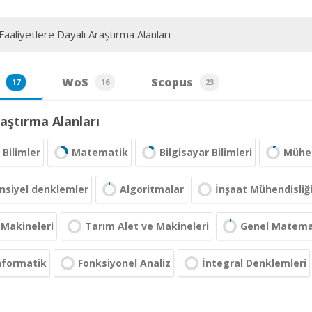
aaliyetlere Dayalı Araştırma Alanları
WoS
Scopus
17
16
23
aştırma Alanları
Bilimler
Matematik
Bilgisayar Bilimleri
Mühen
nsiyel denklemler
Algoritmalar
İnşaat Mühendisliğ
 Makineleri
Tarım Alet ve Makineleri
Genel Matema
nformatik
Fonksiyonel Analiz
İntegral Denklemleri