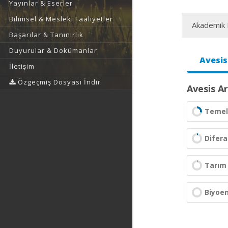
Yayınlar & Eserler
Bilimsel & Mesleki Faaliyetler
Akademik F
Başarılar & Tanınırlık
Duyurular & Dokümanlar
Avesis
İletişim
Özgeçmiş Dosyası İndir
Avesis Ar
Temel 
Difera
Tarım
Biyoe