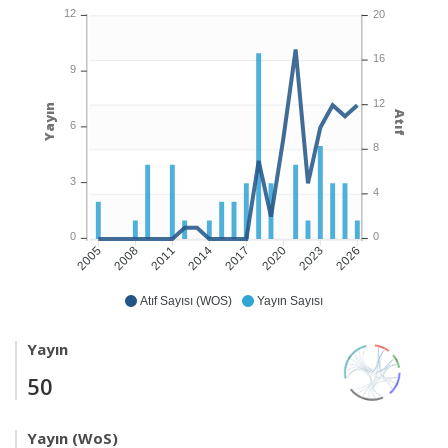
12
20
16
9
12
Yayın
Atıf
6
8
3
4
0
0
2008
2011
2014
2017
2020
2023
2026
2005
Atıf Sayısı (WOS)
Yayın Sayısı
Yayın
50
Yayın (WoS)