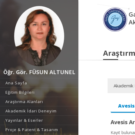
Ga
A
Araştırm
Öğr. Gör. FÜSUN ALTUNEL
Ana Sayfa
Akademik F
Eğitim Bilgileri
Araştırma Alanları
Avesis
Akademik İdari Deneyim
Yayınlar & Eserler
Avesis Ar
Proje & Patent & Tasarım
Kayıt bulun