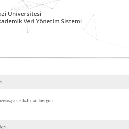
zi Üniversitesi
kademik Veri Yönetim Sistemi
ri
avesis.gazi.edu.tr/fundaergun
leri