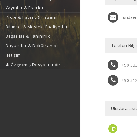
Yayınlar & Eserler
Proje & Patent & Tasarım
fundaer
Bilimsel & Mesleki Faaliyetler
Başarılar & Tanınırlık
Telefon Bilgi
Duyurular & Dokümanlar
İletişim
Özgeçmiş Dosyası İndir
+90 53
+90 31
Uluslararası 