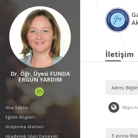
Ga
A
İletişim
Dr. Öğr. Üyesi FUNDA
ERGÜN YARDIM
Adres Bilgile
https://
Ana Sayfa
Eğitim Bilgileri
Araştırma Alanları
E-posta Bilgi
Akademik İdari Deneyim