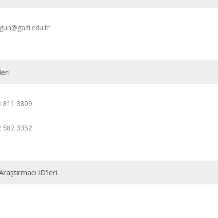
gun@gazi.edu.tr
leri
3 811 3809
2 582 3352
Araştırmacı ID'leri