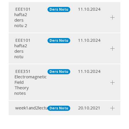
EEE101
11.10.2024
Ders Notu
hafta2
ders
notu 2
EEE101
11.10.2024
Ders Notu
hafta2
ders
notu
EEE351
11.10.2024
Ders Notu
Electromagnetic
Field
Theory
notes
week1and2lecturenotes
20.10.2021
Ders Notu