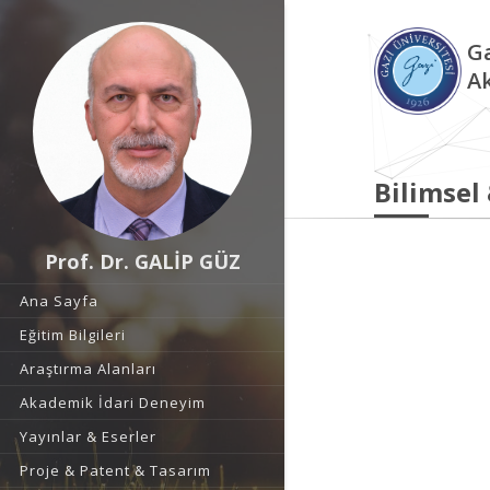
Ga
A
Bilimsel
Prof. Dr. GALİP GÜZ
Ana Sayfa
Eğitim Bilgileri
Araştırma Alanları
Akademik İdari Deneyim
Yayınlar & Eserler
Proje & Patent & Tasarım