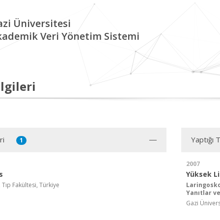
zi Üniversitesi
kademik Veri Yönetim Sistemi
lgileri
ri
Yaptığı 
1
2007
s
Yüksek L
 Tıp Fakültesi, Türkiye
Laringosk
Yanıtlar ve
Gazi Ünivers