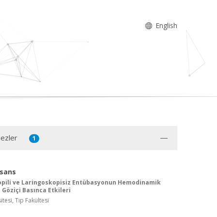
English
Tezler
1
isans
opili ve Laringoskopisiz Entübasyonun Hemodinamik
 Göziçi Basınca Etkileri
itesi, Tıp Fakültesi