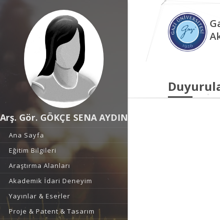
Ga
A
Duyurul
Arş. Gör. GÖKÇE SENA AYDIN
Ana Sayfa
Eğitim Bilgileri
Araştırma Alanları
Akademik İdari Deneyim
Yayınlar & Eserler
Proje & Patent & Tasarım