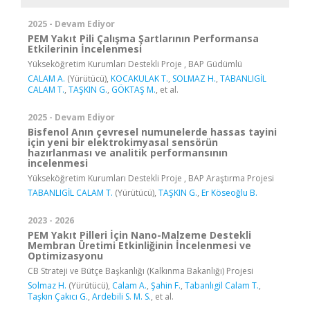
2025 - Devam Ediyor
PEM Yakıt Pili Çalışma Şartlarının Performansa
Etkilerinin İncelenmesi
Yükseköğretim Kurumları Destekli Proje , BAP Güdümlü
CALAM A.
(Yürütücü),
KOCAKULAK T.
,
SOLMAZ H.
,
TABANLIGİL
CALAM T.
,
TAŞKIN G.
,
GÖKTAŞ M.
, et al.
2025 - Devam Ediyor
Bisfenol Anın çevresel numunelerde hassas tayini
için yeni bir elektrokimyasal sensörün
hazırlanması ve analitik performansının
incelenmesi
Yükseköğretim Kurumları Destekli Proje , BAP Araştırma Projesi
TABANLIGİL CALAM T.
(Yürütücü),
TAŞKIN G.
,
Er Köseoğlu B.
2023 - 2026
PEM Yakıt Pilleri İçin Nano-Malzeme Destekli
Membran Üretimi Etkinliğinin İncelenmesi ve
Optimizasyonu
CB Strateji ve Bütçe Başkanlığı (Kalkınma Bakanlığı) Projesi
Solmaz H.
(Yürütücü),
Calam A.
,
Şahin F.
,
Tabanlıgil Calam T.
,
Taşkın Çakıcı G.
,
Ardebili S. M. S.
, et al.