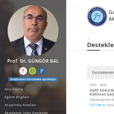
Ga
A
Destekle
Prof. Dr. GÜNGÖR BAL
Desteklenen
Araştırmacı kurumdan ayrılmıştır
2021 - 2023
Ana Sayfa
Hafif Elektrik
Kablosuz Şar
Eğitim Bilgileri
Yükseköğretim Ku
Araştırma Alanları
ÖZTÜRK N.
(Yürü
Akademik İdari Deneyim