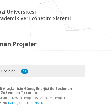
zi Üniversitesi
kademik Veri Yönetim Sistemi
nen Projeler
 Projeler
12
li Araçlar için Güneş Enerjisi ile Beslenen
j Sisteminin Tasarımı
rumları Destekli Proje , BAP Araştırma Projesi
tücü),
BAL G.
,
ÖNCÜ S.
,
ÜNAL K.