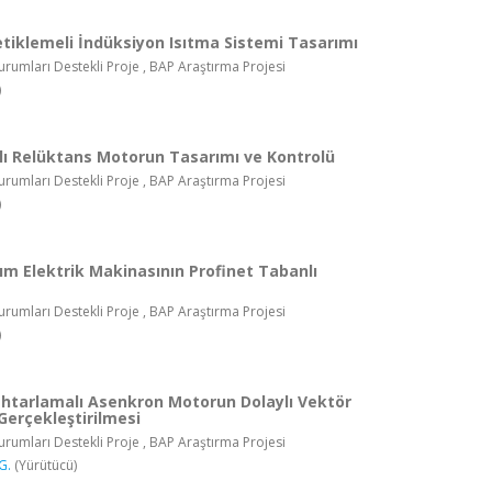
tiklemeli İndüksiyon Isıtma Sistemi Tasarımı
rumları Destekli Proje , BAP Araştırma Projesi
)
ı Relüktans Motorun Tasarımı ve Kontrolü
rumları Destekli Proje , BAP Araştırma Projesi
)
ım Elektrik Makinasının Profinet Tabanlı
rumları Destekli Proje , BAP Araştırma Projesi
)
tarlamalı Asenkron Motorun Dolaylı Vektör
Gerçekleştirilmesi
rumları Destekli Proje , BAP Araştırma Projesi
G.
(Yürütücü)