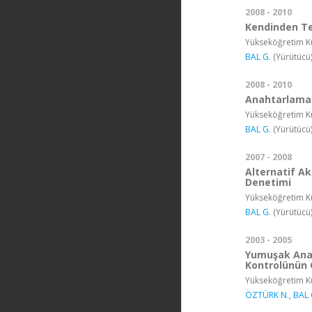
2008 - 2010
Kendinden Te
Yükseköğretim Ku
BAL G.
(Yürütücü
2008 - 2010
Anahtarlamal
Yükseköğretim Ku
BAL G.
(Yürütücü
2007 - 2008
Alternatif Ak
Denetimi
Yükseköğretim Ku
BAL G.
(Yürütücü
2003 - 2005
Yumuşak Anah
Kontrolünün 
Yükseköğretim Ku
ÖZTÜRK N.
,
BAL 