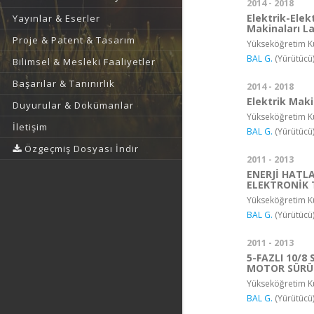
2014 - 2018
Elektrik-Elek
Yayınlar & Eserler
Makinaları L
Proje & Patent & Tasarım
Yükseköğretim Ku
BAL G.
(Yürütücü
Bilimsel & Mesleki Faaliyetler
Başarılar & Tanınırlık
2014 - 2018
Elektrik Mak
Duyurular & Dokümanlar
Yükseköğretim Ku
İletişim
BAL G.
(Yürütücü
Özgeçmiş Dosyası İndir
2011 - 2013
ENERJİ HATL
ELEKTRONİK 
Yükseköğretim Ku
BAL G.
(Yürütücü
2011 - 2013
5-FAZLI 10/
MOTOR SÜRÜ
Yükseköğretim Ku
BAL G.
(Yürütücü