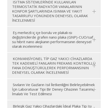
ISITMA SİSTEMLERİNDE KULLANILAN
TERMOSTATİK RADYATÖR VANALARININ
KONFOR ŞARTLARINDA ISINMA VE YAKIT
TASARRUFU YÖNÜNDEN DENEYSEL OLARAK
İNCELENMESİ
Eş merkezli iç içe borulu ve plakalı ısı
değiştiricilerde grafen nano plaka (GNP)-CUO/saf
su hibrit nano akışkanın performansının deneysel
olarak incelenmesi
KONVANSİYONEL TİP GAZ YAKICI CİHAZLARDA
TEK KADEMELİ FANLARIN FREKANS KONTROLLÜ
FANA DÖNÜŞTÜRÜLEREK PERFORMANSININ
DENEYSEL OLARAK İNCELENMESİ
Sıvıların Ve Gazların Isıl İletkenliğini Belirleyebilmek
İçin Laboratuvar Tipi Bir Deney Cihazının Tasarımı,
İmalatı Ve Test Edilmesi
Birleşik Gaz Yakıcı Cihazlardaki İdeal Plaka Tip Isı