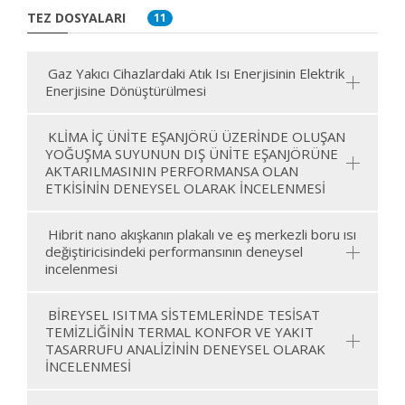
TEZ DOSYALARI
11
Gaz Yakıcı Cihazlardaki Atık Isı Enerjisinin Elektrik
Enerjisine Dönüştürülmesi
KLİMA İÇ ÜNİTE EŞANJÖRÜ ÜZERİNDE OLUŞAN
YOĞUŞMA SUYUNUN DIŞ ÜNİTE EŞANJÖRÜNE
AKTARILMASININ PERFORMANSA OLAN
ETKİSİNİN DENEYSEL OLARAK İNCELENMESİ
Hibrit nano akışkanın plakalı ve eş merkezli boru ısı
değiştiricisindeki performansının deneysel
incelenmesi
BİREYSEL ISITMA SİSTEMLERİNDE TESİSAT
TEMİZLİĞİNİN TERMAL KONFOR VE YAKIT
TASARRUFU ANALİZİNİN DENEYSEL OLARAK
İNCELENMESİ