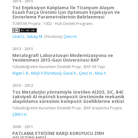
2014 - 2015
Toz Enjeksiyon Kalıplama İle Titanyum Alaşım
Esaslı Parça Üretimi İçin Optimum Enjeksiyon Ve
Sinterleme Parametrelerinin Belirlenmesi
TÜBİTAK Projesi , 1002 - Hızlı Destek Programı
Ünal Ü.
,
Subaşı M.
(Yürütücü),
Çinici H.
2013 - 2015
Metalografi Laboratuvarı Modernizasyonu ve
Yenilenmesi 2013-Gazi Üniversitesi BAP
Yükseköğretim Kurumları Destekli Proje , BAP Alt Yapı
Algan İ. B.
,
Kılıçlı V.(Yürütücü)
,
Güral A.
,
Çinici H.
,
Aksu Y.
2010 - 2012
Toz Metalurjisi yöntemiyle üretilen Al2O3, SiC, B4C
takviyeli Al matrisli kompozit üretiminde mekanik
alaşımlama süresinin kompozit özelliklerine etkisi
Yükseköğretim Kurumları Destekli Proje , BAP Araştırma Projesi
ÇİNİCİ H.
2008 - 2011
PATLAMA ETKİSİNE KARŞI KORUYUCU ZIRH
GELİŞTİRİLMESİ