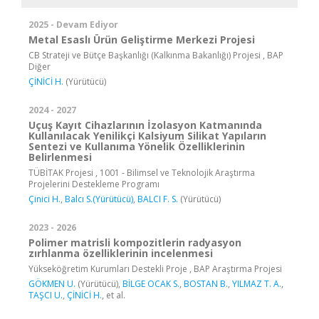
2025 - Devam Ediyor
Metal Esaslı Ürün Geliştirme Merkezi Projesi
CB Strateji ve Bütçe Başkanlığı (Kalkınma Bakanlığı) Projesi , BAP
Diğer
ÇİNİCİ H.
(Yürütücü)
2024 - 2027
Uçuş Kayıt Cihazlarının İzolasyon Katmanında
Kullanılacak Yenilikçi Kalsiyum Silikat Yapıların
Sentezi ve Kullanıma Yönelik Özelliklerinin
Belirlenmesi
TÜBİTAK Projesi , 1001 - Bilimsel ve Teknolojik Araştırma
Projelerini Destekleme Programı
Çinici H.
,
Balcı S.(Yürütücü)
,
BALCI F. S.
(Yürütücü)
2023 - 2026
Polimer matrisli kompozitlerin radyasyon
zırhlanma özelliklerinin incelenmesi
Yükseköğretim Kurumları Destekli Proje , BAP Araştırma Projesi
GÖKMEN U.
(Yürütücü),
BİLGE OCAK S.
,
BOSTAN B.
,
YILMAZ T. A.
,
TAŞCI U.
,
ÇİNİCİ H.
, et al.