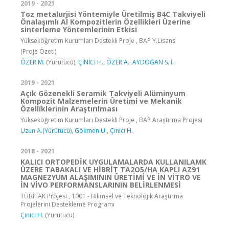
2019 - 2021
Toz metalurjisi Yöntemiyle Üretilmiş B4C Takviyeli
Önalaşımlı Al Kompozitlerin Özellikleri Üzerine
sinterleme Yöntemlerinin Etkisi
Yükseköğretim Kurumları Destekli Proje , BAP Y.Lisans
(Proje Özeti)
ÖZER M.
(Yürütücü),
ÇİNİCİ H.
,
ÖZER A.
,
AYDOĞAN S. İ.
2019 - 2021
Açık Gözenekli Seramik Takviyeli Alüminyum
Kompozit Malzemelerin Üretimi ve Mekanik
Özelliklerinin Araştırılması
Yükseköğretim Kurumları Destekli Proje , BAP Araştırma Projesi
Uzun A.(Yürütücü)
,
Gökmen U.
,
Çinici H.
2018 - 2021
KALICI ORTOPEDİK UYGULAMALARDA KULLANILAMK
ÜZERE TABAKALI VE HİBRİT TA2O5/HA KAPLI AZ91
MAGNEZYUM ALAŞIMININ ÜRETİMİ VE İN VİTRO VE
İN VİVO PERFORMANSLARININ BELİRLENMESİ
TÜBİTAK Projesi , 1001 - Bilimsel ve Teknolojik Araştırma
Projelerini Destekleme Programı
Çinici H.
(Yürütücü)