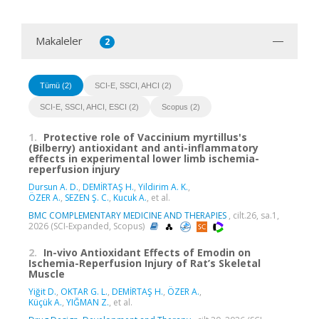
Makaleler
2
Tümü (2)
SCI-E, SSCI, AHCI (2)
SCI-E, SSCI, AHCI, ESCI (2)
Scopus (2)
1.
Protective role of Vaccinium myrtillus's
(Bilberry) antioxidant and anti-inflammatory
effects in experimental lower limb ischemia-
reperfusion injury
Dursun A. D.
,
DEMİRTAŞ H.
,
Yildirim A. K.
,
ÖZER A.
,
SEZEN Ş. C.
,
Kucuk A.
, et al.
BMC COMPLEMENTARY MEDICINE AND THERAPIES
, cilt.26, sa.1,
2026 (SCI-Expanded, Scopus)
2.
In-vivo Antioxidant Effects of Emodin on
Ischemia-Reperfusion Injury of Rat’s Skeletal
Muscle
Yiğit D.
,
OKTAR G. L.
,
DEMİRTAŞ H.
,
ÖZER A.
,
Küçük A.
,
YIĞMAN Z.
, et al.