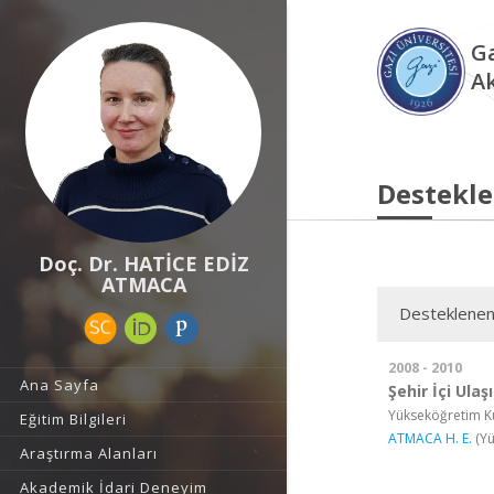
Ga
A
Destekle
Doç. Dr. HATİCE EDİZ
ATMACA
Desteklenen
2008 - 2010
Ana Sayfa
Şehir İçi Ula
Yükseköğretim Ku
Eğitim Bilgileri
ATMACA H. E.
(Yü
Araştırma Alanları
Akademik İdari Deneyim